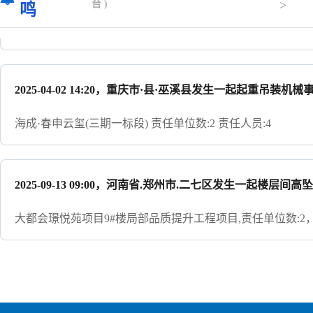
>
台 )
鸣
2025-05-18 18:00，陕省.榆林市.靖边县发生一起楼层间高
陕西省.榆林市.靖边县，佳境阳光里项目,责任单位数:42，责任
2025-04-02 14:20，重庆市·县·巫溪县发生一起起重吊装机
海成·春申云玺(三期一标段) 责任单位数:2 责任人员:4
2025-09-13 09:00，河南省.郑州市.二七区发生一起楼层间
大都会璟悦苑项目9#楼局部品质提升工程项目,责任单位数:2，