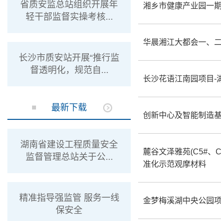
省质安监总站组织开展年
湘乡市健康产业园一期
轻干部监督实操考核...
华晨湘江大都会一、二
长沙市质安站开展“推行监
督透明化，规范自...
长沙花语江南园项目-
最新下载
创新中心及智能制造基
湖南省建设工程质量安全
麓谷文泽雅苑(C5#、C
监督管理总站关于公...
准化示范观摩材料
精准指导强监管 服务一线
金梦梅溪湖中央公园
保安全