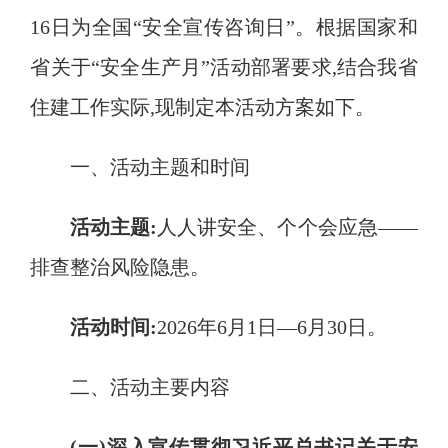
16
日为全国“安全宣传咨询日”
。
根据国家和
省关于“安全生产月”活动部署要求
,
结合我省
住建工作实际
,
现制定本活动方案如下
。
一、活动主题和时间
活动主题:
人人讲安全、个个会应急
——
排查整治风险隐患
。
活动时间:
2026
年
6
月
1
日—
6
月
30
日
。
二、活动主要内容
(一)深入宣传贯彻习近平总书记关于安