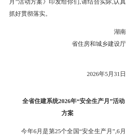
月
”
活动方案》印发给你们,请结合实际,认真
抓好贯彻落实
。
湖南
省住房和城乡建设厅
2026
年
5
月
31
日
全省住建系统
2026
年“安全生产月”活动
方案
今年
6
月是第
25
个全国“安全生产月”
,6
月