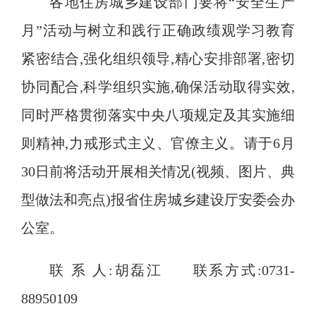
各地住房城乡建设部门要将
“
安全生产
月
”
活动与树立和践行正确政绩观学习教育
紧密结合
,
强化组织领导
,
精心安排部署
,
密切
协同配合
,
科学组织实施
,
确保活动取得实效
,
同时严格贯彻落实中央八项规定及其实施细
则精神
,
力戒形式主义、官僚主义
。
请于
6
月
30
日前将活动开展相关情况
(
视频、图片、典
型做法和亮点
)
报省住房城乡建设厅安委会办
公室
。
联
系
人:
胡磊江
联系方式:0731-
88950109