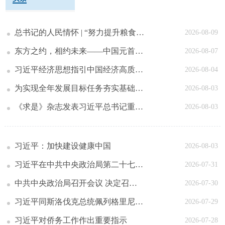
总书记的人民情怀 | “努力提升粮食能源资源安全保障能力”
2026-08-09
东方之约
，
相约未来——中国元首外交的世界情怀与大国气派
2026-08-07
习近平经济思想指引中国经济高质量发展行稳致远
2026-08-04
为实现全年发展目标任务夯实基础——习近平总书记引领“十五五”开局之年中国经济破浪前行
2026-08-03
《求是》杂志发表习近平总书记重要文章《加快建设健康中国》
2026-08-03
习近平：加快建设健康中国
2026-08-03
习近平在中共中央政治局第二十七次集体学习时强调
2026-07-31
强化政治引领 深化创新发展 高质量推进国防和军队现代化
中共中央政治局召开会议 决定召开二十届五中全会
2026-07-30
分析研究当前经济形势和经济工作 中共中央总书记习近平主持会议
习近平同斯洛伐克总统佩列格里尼会谈
2026-07-29
习近平对侨务工作作出重要指示
2026-07-28