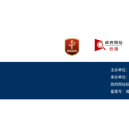
总值班电话：0731-88950200
公安备案号 43011102002159
办公室：88950200
主办单位
承办单位
政府网站标识
备案号：湘IC