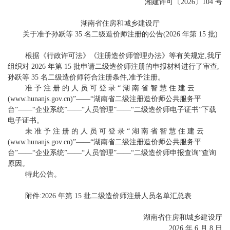
湘建许可〔2026〕104 号
湖南省住房和城乡建设厅
关于准予孙跃等 35 名二级造价师注册的公告(2026 年第 15 批)
根据《行政许可法》《注册造价师管理办法》等有关规定,我厅
组织对 2026 年第 15 批申请二级造价师注册的申报材料进行了审查,
孙跃等 35 名二级造价师符合注册条件,准予注册。
准 予 注 册 的 人 员 可 登 录 “ 湖 南 省 智 慧 住 建 云
(www.hunanjs.gov.cn)”
——
“湖南省二级注册造价师公共服务平
台”
——
“企业系统”
——
“人员管理”
——
“二级造价师电子证书”下载
电子证书。
未 准 予 注 册 的 人 员 可 登 录 “ 湖 南 省 智 慧 住 建 云
(www.hunanjs.gov.cn)”
——
“湖南省二级注册造价师公共服务平
台”
——
“企业系统”
——
“人员管理”
——
“二级造价师申报查询”查询
原因。
特此公告。
附件:2026 年第 15 批二级造价师注册人员名单汇总表
湖南省住房和城乡建设厅
2026 年 6 月 8 日