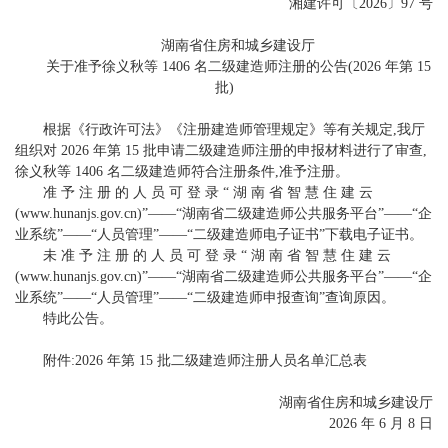
湘建许可〔2026〕97 号
湖南省住房和城乡建设厅
关于准予徐义秋等 1406 名二级建造师注册的公告(2026 年第 15
批)
根据《行政许可法》《注册建造师管理规定》等有关规定,我厅
组织对 2026 年第 15 批申请二级建造师注册的申报材料进行了审查,
徐义秋等 1406 名二级建造师符合注册条件,准予注册。
准 予 注 册 的 人 员 可 登 录 “ 湖 南 省 智 慧 住 建 云
(www.hunanjs.gov.cn)”
——
“湖南省二级建造师公共服务平台”
——
“企
业系统”
——
“人员管理”
——
“二级建造师电子证书”下载电子证书。
未 准 予 注 册 的 人 员 可 登 录 “ 湖 南 省 智 慧 住 建 云
(www.hunanjs.gov.cn)”
——
“湖南省二级建造师公共服务平台”
——
“企
业系统”
——
“人员管理”
——
“二级建造师申报查询”查询原因。
特此公告。
附件:2026 年第 15 批二级建造师注册人员名单汇总表
湖南省住房和城乡建设厅
2026 年 6 月 8 日