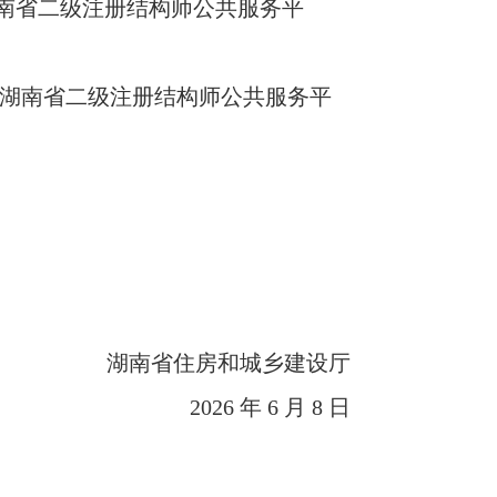
平
服务平
建设厅
 月 8 日