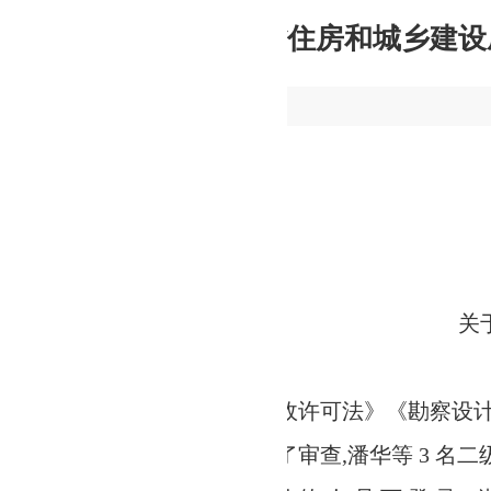
住房和城乡建设厅关于准予潘华等 3 名二级
湖南省住房和城乡建设厅 时间： 202
湖南省住房和
关于准予潘华等 3 名二级结构师注册的
可法》《勘察设计注册工程师管理规定》等有关规定,
审查,潘华等 3 名二级结构师符合注册条件,准予注