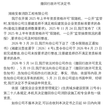
撤回行政许可决定书
湖南安泰消防工程有限公司:
我厅在开展 2025 年上半年资质资格许可“双随机、一公开”监管
时,发现你公司注册建造师不满足相应建筑业企业资质标准要求的条
件(最低注册建造师数量要求)。2025 年 11 月 24 日,我厅发布了《关
于 2025 年上半年资质资格许可“双随机、一公开”监管抽查情况的通
报》,要求你公司及时组织整改。
2026 年 3 月 20 日,我厅向你公司下达了《责令限期改正通知
书》(湘建法责改通字〔2026〕4 号),责令你公司于 2026 年4 月 23 日
前完成整改,你公司未按要求进行整改,注册建造师仍不满足资质标准
要求的条件。
2026 年 5 月 14 日,我厅依法对你公司作出《撤回行政许可意见
告知书》。5 月 19 日,我厅依法向你公司送达了《撤回行政许可意见
告知书》,告知你公司拟作出行政决定、事实、理由、依据等内容,并
告知你公司依法享有的权利。5 月 21 日,你公司提出书面申辩。经研
究,我厅决定不予采纳该申辩意见。
依据《建筑业企业资质管理规定》(住房城乡建设部第 22号令)
第二十八条规定,本机关决定撤回你公司消防设施工程专业承包一级
资质。
如你公司不服本决定,可以在收到本决定书之日起 60 日内向湖