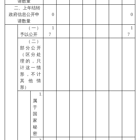
请数量
二、上年结转
政府信息公开申
0
0
请数量
（一）
1
1
予以公开
7
7
（二）
部分公开
（区分处
理的，只
计这一情
形，不计
其他情
形）
1.
属
于
国
家
秘
密