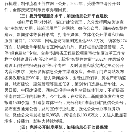
行梳理，制作流程图并在网上公开。
2022年
，受理依申请公开
33
件，
全部按规定时限要求办理回复。
（三）
提升
管理
服务水平，加强信息公开平台建设
抓好厅官网
“对外第一窗口”建设管理，充分发挥网站舆论宣
传“主阵地”功用，
统筹运用厅门户网站、微信公众号、
湖南省智慧住
建云
、
新闻媒体等多种形式，打造全媒体、立体化公开渠道和为民
服务
“窗口”
。
2022年，网站总访问量浏览量达
863.2
万次，访客数
274
万次，访问量常年稳居省直网站的前列。
抓好栏目的建设管理
，
关
停
“绿色建材”专栏、合并“湖南省工程建设项目审批制度改革工作专
栏”“乡村建设行动”等2个栏目，新增“智慧住建窗”“2022年住房城乡
建设工作报告扫码解读”等2个专栏
，及时调整和落实法定主动公开
内容和要求，充分发挥信息公开主渠道效应。
全年厅门户网站发布
各类政府信息
960
条。借力新闻媒体，围绕住房保障、房地产市场监
督、城市建设、建筑管理等重点任务，策划专门选题在新华社、人
民日报、中国建设报、湖南日报等中央和省级媒体刊发，不断提高
湖南住建工作的影响力。今年以来，在省级以上新闻媒体发布各类
报道
1500
余篇。打造新媒体平台，充分利用
“湖南住建”微信公众号，
发布重要通知公告，及时宣传行业动态，强化公众号办事服务功
能。微信公众号发布信息
985
条，阅读次数
103.8
万次，关注人数显著
增多，传播力、影响力持续增强。
（四）
完善公开制度规范，加强信息公开监督
保障