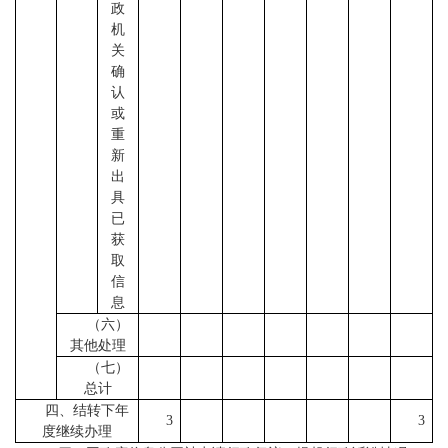
政
机
关
确
认
或
重
新
出
具
已
获
取
信
息
（六）
其他处理
（七）
总计
四、结转下年
3
3
度继续办理