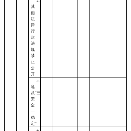
2.
其
他
法
律
行
政
法
规
禁
止
公
开
3.
危
及“三
安
全
一
稳
定”
4.