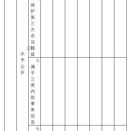
保
护
第
三
方
合
法
（三）
权
不
益
予
5.
公
属
开
于
三
类
内
部
事
务
信
息
6.