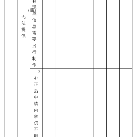
有
现
（四）
成
无
信
法
息
提
需
供
要
另
行
制
作
3.
补
正
后
申
请
内
容
仍
不
明