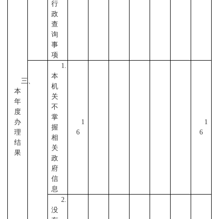
行
政
查
询
事
项
1.
本
三、
机
本
关
年
不
度
掌
办
1
1
握
理
6
6
相
结
关
果
政
府
信
息
2.
没