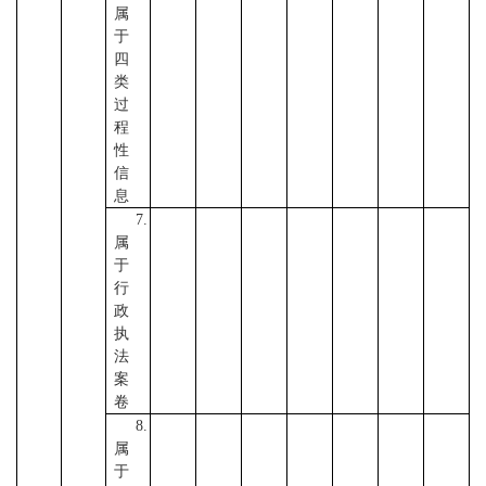
属
于
四
类
过
程
性
信
息
7.
属
于
行
政
执
法
案
卷
8.
属
于