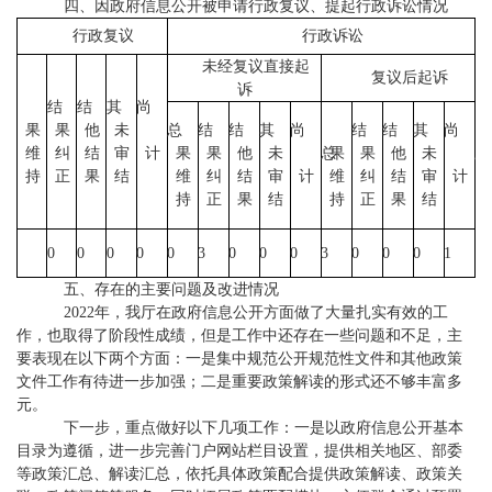
四、
因政府信息公开被申请行政复议、提起行政诉讼情况
行政复议
行政诉讼
未经复议直接起
复议后起诉
诉
结
结
其
尚
果
果
他
未
总
结
结
其
尚
结
结
其
尚
维
纠
结
审
计
果
果
他
未
总
果
果
他
未
总
持
正
果
结
维
纠
结
审
计
维
纠
结
审
计
持
正
果
结
持
正
果
结
0
0
0
0
0
3
0
0
0
3
0
0
0
1
1
五、
存在的主要问题及改进情况
2022年，
我厅在政府信息公开方面做了大量扎实有效的工
作，也取得了阶段性成绩，但是工作中还存在一些问题和不足，主
要表现在以下两个方面：一是集中规范公开规范性文件和其他政策
文件工作有待进一步加强；二是重要政策解读的形式还不够丰富多
元。
下一步，重点做好以下几项工作：一是
以政府信息公开基本
目录为遵循，进一步完善门户网站栏目设置，提供相关地区、部委
等政策汇总、解读汇总，依托具体政策配合提供政策解读、政策关