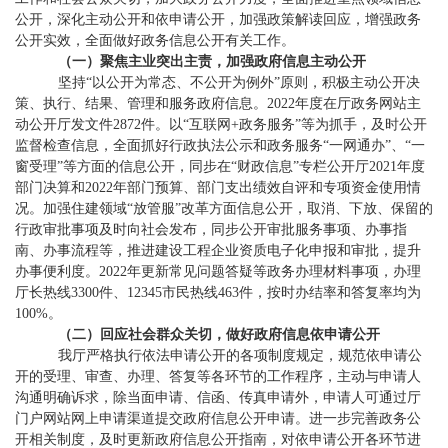
公开，深化主动公开和依申请公开，加强政策解读回应，增强政务
公开实效，全面做好政务信息公开有关工作。
（一）聚焦主
业
突出主责，加强政府信息主动公开
坚持
“以公开为常态、不公开为例外”原则，积极主动公开决
策、执行、结果、管理和服务政府信息。
2022
年度在厅政务网站主
动公开厅发文件
2872件。
以
“互联网+政务服务”等为抓手，及时公开
监督检查信息，全面抓好行政执法公示和政务服务“一网通办”、“一
窗受理”等方面的信息公开，同步在
“财政信息”专栏公开厅2021年度
部门决算和2022年部门预算、部门支出绩效自评
和专项资金使用情
况
。
加强住建领域
“放管服”改革方面信息公开，取消、下放、保留的
行政审批事项及时向社会发布，同步公开审批服务事项、办事指
南、办事流程等，推进建设工程企业资质电子化申报和审批，提升
办事便利度。
2022年
更新常见问题答疑等政务办理材料事项
，
办理
厅长热线
3300
件、
12345市民热线
463
件，按时办结率和答复率均为
100%。
（二）
回应
社会群众
关切，做好政府信息依申请公开
我厅严格执行依法申请公开的各项制度规定，规范依申请公
开的受理、审查、办理、答复等各环节的工作程序，主动与申请人
沟通明确诉求
，除当面申请、信函、传真申请外，申请人可通过厅
门户网站网上申请渠道提交政府信息公开申请。进一步完善政务公
开相关制度，及时更新政府信息公开指南，对依申请公开各环节进