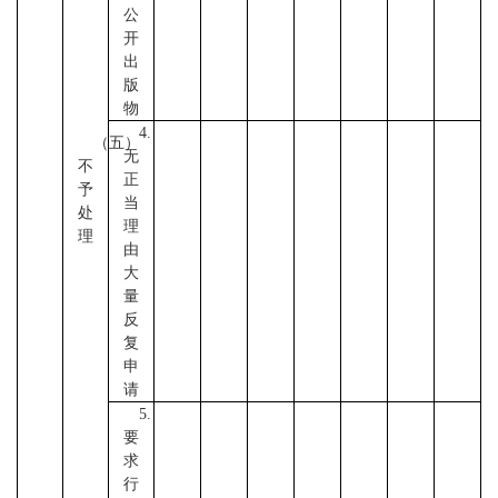
公
开
出
版
物
4.
（五）
无
不
正
予
当
处
理
理
由
大
量
反
复
申
请
5.
要
求
行