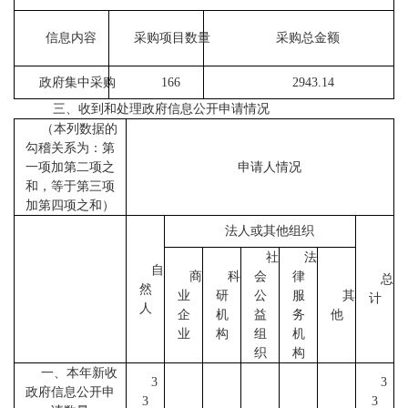
信息内容
采购项目数量
采购总金额
政府集中采购
166
2943.14
三、
收到和处理政府信息公开申请情况
（本列数据的
勾稽关系为：第
一项加第二项之
申请人情况
和，等于第三项
加第四项之和）
法人或其他组织
社
法
自
商
科
会
律
总
然
业
研
公
服
其
计
人
企
机
益
务
他
业
构
组
机
织
构
一、本年新收
3
3
政府信息公开申
3
3