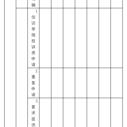
确
1.
信
访
举
报
投
诉
类
申
请
2.
重
复
申
请
3.
要
求
提
供