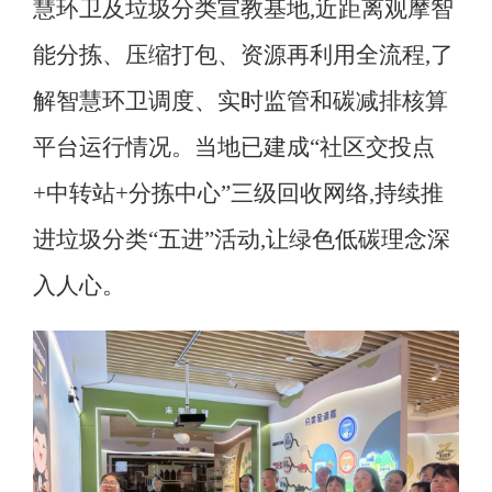
慧环卫及垃圾分类宣教基地,近距离观摩智
能分拣、压缩打包、资源再利用全流程,了
解智慧环卫调度、实时监管和碳减排核算
平台运行情况
。
当地已建成
“
社区交投点
+
中转站
+
分拣中心
”
三级回收网络,持续推
进垃圾分类
“
五进
”
活动,让绿色低碳理念深
入人心
。