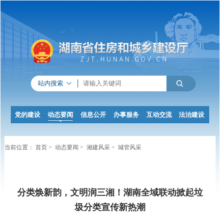
站内搜索
党的建设
动态要闻
信息公开
办事服务
互动交流
法治建设
当前位置：
首页
>
动态要闻
>
湘建风采
>
城管风采
分类焕新韵
，
文明润三湘！湖南全域联动掀起垃
圾分类宣传新热潮