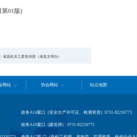
日第
01
版
)
：省直机关工委宣传部（省直文明办）
金网站
协会网站
站点地图
政务A14窗口 (安全生产许可证、检测资质): 0731-82210773
政务A16窗口 (建造师) : 0731-82210775
210772
政务A17窗 口 (造价工程师、房地产、监理资质、外省企业入湘信息报送