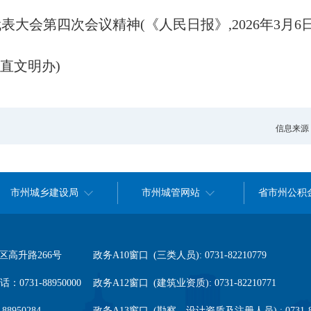
代表大会第四次会议精神
(
《人民日报》,
2026
年
3
月
6
省直文明办
)
信息来源
市州城乡建设局
市州城管网站
省市州公积
高升路266号
政务A10窗口 (三类人员): 0731-82210779
0731-88950000
政务A12窗口 (建筑业资质): 0731-82210771
8950284
政务A13窗口 (勘察、设计资质及注册人员) : 0731-82