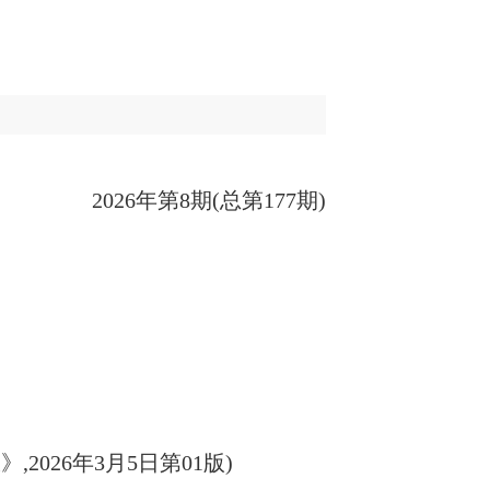
202
6
年第
8
期
(
总第
1
77
期
)
》,
2026
年
3
月
5
日第
01
版
)