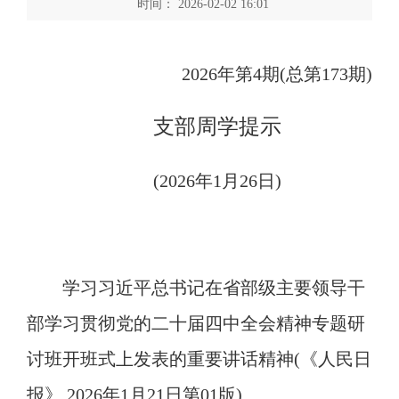
时间： 2026-02-02 16:01
202
6
年第
4
期
(
总第
1
7
3
期
)
支部周学提示
(20
26
年
1
月
26
日
)
学习习近平总书记在省部级主要领导干
部学习贯彻党的二十届四中全会精神专题研
讨班开班式上发表的重要讲话精神
(
《人民日
报》,
2026
年
1
月
21
日第
01
版
)