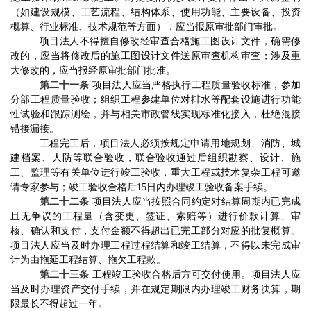
（如建设规模、工艺流程、结构体系、使用功能、主要设备、投资
概算、行业标准、技术规范等方面），应当报原审批部门审批。
项目法人不得擅自修改经审查合格施工图设计文件，确需修
改的，应当将修改后的施工图设计文件送原审查机构审查；涉及重
大修改的，应当报经原审批部门批准。
第二十一条
项目法人应当严格执行工程质量验收标准，参加
分部工程质量验收；组织工程参建单位对排水等配套设施进行功能
性试验和跟踪测绘，并与相关市政管线实现标准化接入，杜绝混接
错接漏接。
工程完工后，
项目法人必须
按规定申请用地规划、消防、城
建档案、人防等联合验收，联合验收通过后
组织
勘察、设计、施
工、监理等有关单位进行竣工验收，重大工程或技术复杂工程可邀
请专家参与；竣工验收合格后
15
日内办理竣工验收备案手续。
第二十二条
项目法人应当按照合同约定对结算周期内已完成
且无争议的工程量（含变更、签证、索赔等）进行价款计算、审
核、确认和支付，支付金额不得超出已完工部分对应的批复概算。
项目法人应当及时办理工程过程结算和竣工结算，不得以未完成审
计为由拖延工程结算、拖欠工程款。
第二十三条
工程竣工验收合格后方可交付使用。
项目法人应
当及时办理资产交付手续，并在规定期限内办理竣工财务决算，期
限最长不得超过一年。