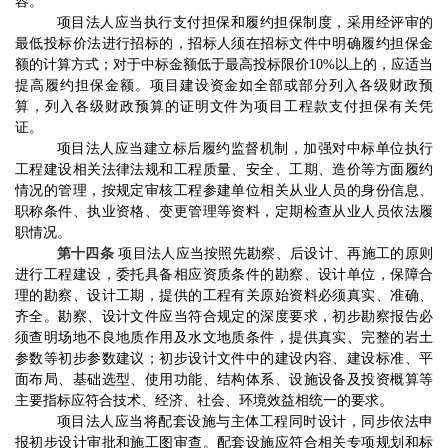
容。
项目法人应当执行支付担保和履约担保制度，采用经评审的
最低投标价法进行招标的，招标人须在招标文件中明确履约担保金
额的计算方式；对于中标金额低于最高投标限价
10%
以上的，应适当
提高履约担保金额。项目建设资金如全部或部分列入各级财政预
算，列入各级财政预算的证明文件为项目工程款支付担保有关凭
证。
项目法人
应当建立标后履约监督
机制，加强对中标单位执行
工程建设相关法律法规和工程质量、安全、工期、造价等方面履约
情况的管理
，按规定审核工程参建单位相关从业人员的身份信息、
职称条件、执业资格、变更管理等资料，定期检查从业人员依法履
职情况。
第十四条
项目法人应当按照先勘察、后设计、再施工的原则
进行工程建设，
委
托具备相应资质条件的勘察、设计单位，保障合
理的勘察、设计工期，提供的工程有关原始资料必须真实、准确、
齐全。勘察、设计文件应当符合规定的深度要求，初步勘察报告必
须查明场地不良地质作用及水文地质条件，提供真实、完整的岩土
参数等初步参数建议；初步设计文件中的建设内容、建设标准、平
面布局、基础选型、使用功能、结构体系、设施设备及投资概算等
主要指标应符合技术、经济、社会、环境效益相统一的要求。
项目法人
应
当
将配套设施与主体工程同时设计，
同步依法
申
报初步设计审批和施工图审查
。
配套设施
应符合相关专项规划和标