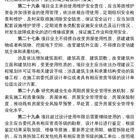
第二十六条
项目业主承担使用维护安全责任，应当筹措维护
资金并加强资金的使用管理，依法依规合理使用，定期组织安全检
查和维护，及时采取措施消除安全隐患，保证安全运行；
应当加强
配套设施
维护管理，定期巡查各类配套设施安全状态及运行情况，
对
发生故障或老化
的
进行
维修或更换
，保证施工作业和使用安全
。
第二十七条
项目业主
不得擅自改变房屋使用性质、搭建建筑
物或者构筑物、挖掘地下空间、改变建筑外立面，不得擅自变动建
筑主体和承重结构。
涉及依法增加建筑面积、建筑高度、建筑层数，改变建筑外
立面和建筑结构，变更使用性质的，
项目业主
应当依法办理建设工
程规划许可证等相关建设手续；涉及建筑主体和承重结构变动的装
修工程，在施工前委托原设计单位或者具有相应资质等级的设计单
位提出设计方案。
第二十八条
研究构建全生命周期房屋安全管理长效机制，探
索实施工程质量保险、房屋体检、房屋安全管理资金、房屋保险制
度，推动既有房屋安全风险早预警，早处置，提升房屋安全管理专
业化水平。
第二十九条
项目超过设计使用年限后需要继
续使用的，项目
业主应当委托具有相应资质等级的勘察、设计单位进行鉴定，根据
鉴定结果采取加固、维修等措施，重新界定使用期。确需拆除处理
的，应当将拆除工程发包给具有相应资质等级的施工单位，按照规