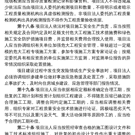
现场检测应当留存质量检测记录和影像资料。
项目法人
不得违规减
少依法应
当
由
项目法人
委托的检测项目和数量，不得明示或者暗示
工程质量
检测机构出具虚假检测报告
。
非
项目法人
委托的
工程质量
检测机构出具的检测报告不得作为工程质量验收依据。
第十八条
项目法人依法对项目施工安全生产负责，应当按照
相关规定及合同约定及时足额支付危大工程施工技术措施费和绿色
施工安全防护措施项目费，并监督相关费用合理投入使用。项目法
人应当协调组织有关单位加强危大工程安全管理，审核超过一定规
模的危大工程专项施工方案，参加专项施工方案专家论证会；按规
定委托具有相应资质的单位实施第三方监测，对监测单位报告的异
常情况组织采取处置措施。
项目建设过程中发生突发险情或生产安全事故时，项目法人
必须协调组织参建单位做好事故应急救援及处置工作，采取措施防
止事故扩大，及时向住房城乡建设、应急管理等部门报告情况。
第十九条
项目法人应当依据相应定额标准确定合理工期，按
批复的工期计划
和投资计划组织工程建设，不得随意压缩已确定的
合理施工工期。调整合同约定施工工期的，应当相应调整相关费
用，组织专家对工程质量安全技术措施进行论证。因极端恶劣天气
等不可抗力以及重污染天气、重大活动保障等原因停工的，应当给
予合理的工期补偿。
第二十条
项目法人应当按照经审查合格的施工图设计文件和
施工技术标准组织施工。对批复的初步设计文件作出重大调整的