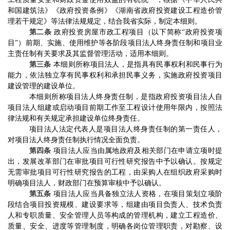
和国建筑法》《政府投资条例》
《湖南省政府投资建设工程造价管
理若干规定》
等法律法规规定，结合我省实际，制定本细则。
第二条
政府投资房屋市政工程项目（以下简称
“
政府投资项
目
”
）前期、实施、使用维护等各阶段项目法人终身责任制
和项目业
主责任制
有关要求及其监督管理活动，适用本细则。
第三条
本细则所称项目法人，是指具有民事权利和民事行为
能力，依法独立享有民事权利和承担民事义务，
实施政府投资项目
建设管理的建设单位。
本细则所称项目法人终身责任制，是指政府投资项目法人自
项目法人组建或启动项目前期工作至工程设计使用年限内，按照法
律法规和有关规定承担建设单位终身责任。
项目法人法定代表人是项目法人终身责任制的第一责任人，
对项目法人终身责任制执行情况全面负责。
第四条
项目法人应当由属地政府及相关部门在申请立项时提
出，发展改革部门在审批项目可行性研究报告中予以确认。按规定
无需审批项目可行性研究报告的工程，由采购人在组织政府采购时
明确项目法人，财政部门在预算审核中予以确认。
第五条
项目法人应当具备独立法人资格，在项目策划立项阶
段结合项目投资规模、建设要求等，组建由项目负责人、技术负责
人和专职质量、安全管理人员等构成的管理机构，建立工程造价、
质量、安全、进度等管理制度，明确各岗位管理职责，对勘察、设