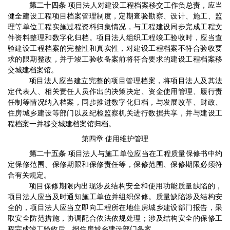
第二十四条
项目法人对建设工程档案移交工作负总责，应当
健全建设工程项目档案管理制度，定期查验勘察、设计、施工、监
理等单位工程实施过程资料归集情况，与工程建设同步完成工程文
件资料整理和数字化归档。项目法人组织工程竣工验收时，应当查
验建设工程档案的完整性和真实性，对建设工程档案不符合验收要
求的限期整改，并于竣工验收备案前将符合要求的建设工程档案
移
交城建档案馆
。
项目法人应当建立完整的项目管理档案，将项目法人及其法
定代表人、相关责任人员作出的决策决定、资金使用管理、履行责
任制等情况纳入档案，同步推进数字化归档，与发展改革、财政、
住房城乡建设等部门以及纪检监察机关进行数据共享，并与建设工
程档案一并移交城建档案馆归档。
第四章
使用维护管理
第二十五条
项目法人与施工单位应当在工程质量保修书中约
定保修范围、保修期限和保修责任等，保修范围、保修期限必须符
合有关规定。
项目保修期限内出现
涉及结构安全和使用功能
质量缺陷的，
项目法人应当及时通知施工单位并组织保修。质量缺陷涉及结构安
全的，项目法人应当立即向工程所在地住房城乡建设部门报告，采
取安全防范措施，协调配合依法依规处理；涉及结构安全的保修工
程完成竣工验收后，报住房城乡建设部门备案。