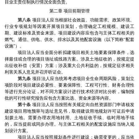
目业主责任制执行情况全面负责。
第二章
项目前期管理
第八条
项目法人应当根据社会效益、功能需求、政策环境、
行业专项规划等因素开展项目策划，合理确定工程规模、建设工
期、建设标准及资金来源。项目建设内容应包含与主体工程相关的
燃气
、
通信
、供电、供
水、排水
以及
其他配套
设施（以下简称
“
配套
设施
”
）。
项目法人应当全面分析拟建项目相关土地要素保障条件，选
择最佳或合理的项目场址或线路方案。涉及土地征收的，按规定提
出征收补偿（安置）方案；涉及重大公共利益的，按规定征求相关
利害关系人意见并召开听证会。
第九条
项目法人应当统筹考虑项目全生命周期风险，策划立
项阶段对项目建设必要性、要素保障性、工程可行性、财务合理性
等进行充分论证，对不同方案设计进行技术经济对比分析，编制报
批
的
可行性研究报告应包含方案比选、资金来源等内容。
第十条
项目法人应当按照有关规定向自然资源部门申请核发
建设项目用地预审与选址意见书，取得建设用地规划许可证后申请
划拨土地。需要办理农用地转用、土地征收手续、临时用地手续
的，应当提前或同步办理。与主体工程相关的配套设施应当纳入规
划设计方案。
项目法人应当按照规划条件进行建设；确需变更的，应当依