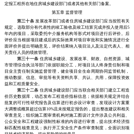
定报工程所在地住房城乡建设部门或者其他有关部门备案。
第五章
监督管理
第三十条
发展改革部门或者住房城乡建设部门应当按照有关
规定，选取部分有代表性的竣工验收及竣工结算完成并投入使用后
5
年内的项目，采取委托中介服务机构等形式对项目进行后评价。后
评价应当根据项目建成后的实际效果对项目审批和实施情况进行全
面评价并提出明确意见，评价结果纳入项目法人及法定代表人、相
关责任人员的绩效管理。
第三十一条
住房城乡建设、发展改革、财政、自然资源、城
市管理综合执法等部门依据职能分工，对项目法人终身责任制和项
目业主责任制实施监督管理，健全项目全生命周期协同监管机制，
推动数据、信息、审批等有关资料共享、共认、共用，保障投资效
益和工程质量安全。
第三十二条
住房城乡建设部门应当联合相关部门建立工程造
价历史数据库，
动态发布工程造价指标信息；
依据相关规定并结合
批复的可行性研究报告及估算进行初步设计审查，发现设计方案重
大调整或概算超过估算
10%
且未按规定报告的，提出整改建议和相关
审查意见；组织施工图审查机构对施工图设计文件涉及公共利益、
公众安全和工程建设强制性标准的内容进行审查，提出技术经济指
标匹配性核查意见；执行开工安全生产条件审查制度，全面识别项