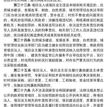
目技术经济风险，提出风险管控的意见
。
第三十三条
项目法人或项目业主违反本细则有关规定的，住
房城乡建设、发展改革、财政、自然资源、城市管理综合执法等部
门应当依法依规依职责处理
，
责令改正；对拒不整改或问题突出
的，将其
抄送同级人民政府
；涉嫌违规
违纪的，将线索移送纪检监
察机关；构成犯罪的，将其移送司法机关，依法追究负有责任的领
导人员和直接责任人员的刑事责任。
相关部门工作人员涉及违纪违
法的，依法移送纪检监察机关或者其他有权机关处理。
第三十四条
住房城乡建设、发展改革、财政、自然资源、城
市管理综合执法等部门应当建立健全信用信息管理制度，将政府投
资项目法人、项目业主履行终身责任制情况纳入信用管理，依托信
用中国（湖南）、建筑市场监管公共服务平台等信息化平台，实行
分类监管，对信用良好的实行激励措施，对存在严重失信行为的依
法采取惩戒措施。
第三十五条
项目法人
、项目业主
应当履行廉政建设主体责
任，健全集体研究、专家论证和技术咨询相结合的议事决策机制，
针对招标采购、设计变更、工程计量、工程验收、资金结算等重点
环节，实施全过程廉政风险防控。
第三十六条
凡不涉及国家安全和国家秘密、法律法规未禁止
公开的政府投资项
目，应当按照政府信息公开的有关规定，将项目
法人、项目业主相关的年度投资计划、项目建设进度、质量安全检
查、使用维护管理等信息及其履行责任制情况向社会公开，并接受