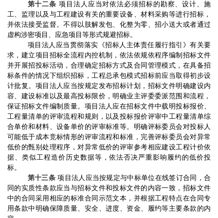
第十二条
项目法人应当对依法必须招标的勘察、设计、施
工、监理以及与工程建设有关的重要设备、材料采购等进行招标，
并依法接受监督
。
不得以
肢解
发包、化整为零、招小送大或者通过
虚构涉密项目、应急项目等形式规避招标。
项目法人应当贯彻落实《招标人主体责任履行指引》有关要
求，建立项目招标全流程内控机制，依法依规依程序编制招标文件
并开展招投标活动，合理确定招标方式及合同管理模式，在具备招
标条件的情况下组织招标，工程总承包模式招标前应当取得初步设
计批复。项目法人应当按规定发布招标计划，招标文件明确建设内
容、建设标准以及最高投标限价，明确业主评委委派范围和流程，
保证招标文件编制质量。项目法人应在招标文件中载明投标报价、
工程量清单的评审流程和规则，以及投标报价评审中工程量清单综
合单价和材料、设备单价的评审标准等。明确评标委员会对投标人
可能低于成本竞标情形的评审流程和标准，完善评标委员会对异常
低价的甄别处理程序，对异常低价的评审参考相应建设工程计价依
据、类似工程造价历史数据等，依法否决严重影响履约的低价投
标。
第十三条
项目法人应当按规定与中标
单位
在线签订
合同，合
同的实
质性条款应当与招标文件和投标文件的内容一致，招标文件
中的合同采用相应的标准合同示范文本，并根据工程特点在合同专
用条款中明确保障质量、安全、进度、资金、履约等主要条款的内