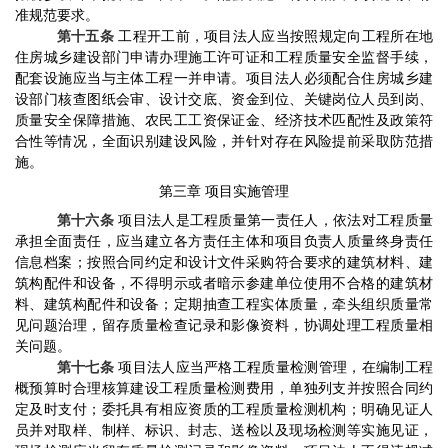
准规范要求。
第十五条
工程开工前，项目法人应当按照规定向工程所在地
住房城乡建设部门申请办理施工许可证和工程质量安全监督手续，
配套设施应当与主体工程一并申请。项目法人必须配合住房城乡建
设部门核查图纸会审、设计交底、资金到位、关键岗位人员到岗、
质量安全保障措施、农民工工资保证金、经济技术匹配性及政策符
合性等情况，全面识别建设风险，并针对存在风险提前采取防范措
施。
第三章
项目实施管理
第十六条
项目法人是工程质量第一责任人，依法对工程质量
承担全面责任，应当建立各方责任主体和项目负责人质量终身责任
信息档案；按照合同约定和设计文件采购符合要求的建筑材料、建
筑构配件和设备，不得明示或者暗示参建单位使用不合格的建筑材
料、建筑构配件和设备；定期抽查工程实体质量，牵头组织质量常
见问题治理，留存质量检查记录和影像资料，协调处理工程质量相
关问题。
第十七条
项目法人应当
严格
工程
质量检测管理，
在编制工程
概预算时合理核算建设工程质量检测费用，单独列支并按照合同约
定及时支付；
委托具有相应资质的
工程质量
检测机构
；
明确见证人
员并对取样、制样、标识、封志、送检以及现场检测等实施见证，