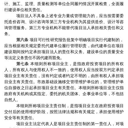
计、施工、监理、质量检测等单位合同履约情况开展检查，全面履
行建设单位相关责任。
项目法人不具备上述专业力量或管理能力的，应当按需要委
托造价咨询、设计咨询等第三方专业机构为其提供造价、设计等咨
询管理服务。第三方专业机构不能替代项目法人承担相关责任和义
务。
第六条
项目可行性研究报告批复中明确项目实行代建制的，
应当根据相关规定委托代建单位履行管理职责，由代建单位在项目
建设期间按约定承担项目法人的责任和义务。建设单位的质量安全
等法定义务责任不因代建而豁免。
第七条
本细则所称项目业主，是指政府投资项目的所有权
人，所有权人与使用权人不一致的，使用权人应当按双方约定承担
项目业主有关责任，没有约定或者约定不明的，由所有权人承担项
目业主有关责任。市政基础设施移交管理维护单位的，管理维护单
位自接收之日起承担项目业主有关责任。本细则所称项目业主仅指
政府有关机构或其指定、委托的机关团体、企事业单位等，不包括
自然人。
本细则所称项目业主责任制，是指项目业主在政府投资项目
交付后的使用维护阶段，按照法律法规和有关规定，承担使用维护
安全等有关责任。
项目业主法定代表人是项目业主责任制的第一责任人，对项