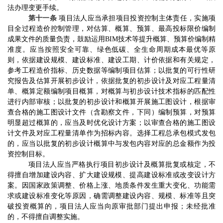
法办理变更手续。
第十一条
项目法人应当承担项目投资控制主体责任，
实施项
目全过程造价控制管理，
对估算、概算、预算、最高投标限价编制
成果文件的质量负责，鼓励运用
BIM
技术等提升概算、预算价编制精
准度。应当按照安全可靠、绿色低碳、全生命周期成本最优
等原
则，依据
建设规模、建设标准、建设工期、
计价依据
和有关规定
，
参考工程造价指标、历史数据等
编制项目估算；以批复的可行性研
究报告及估算开展初步设计，依据批复的初步设计及对应工程量清
单、概算定额编制项目概算，对概算与初步设计技术指标的匹配性
进行内部审核；以批复的初步设计和概算开展施工图设计，根据审
查合格的施工图设计文件（含勘察文件，下同）编制预算，对预算
明显超过概算的，应当及时优化设计方案；以审查合格的施工图设
计文件及对应工程量清单作为招标内容。选择工程总承包模式发包
的，应当以批复的初步设计概算中与发包内容对应的总金额作为投
资控制目标。
项目法人应当严格执行项目初步设计及概算批复或核定，不
得擅自增加建设内容、扩大建设规模、提高建设标准或改变设计方
案。因国家政策调整、价格上涨、地质条件发生重大变化、功能需
求或建设标准变化等原因，确需调整建设内容、规模、标准等且突
破投资概算的，项目法人应当向原审批部门提出申报；未经批准
的，不得擅自调整实施。