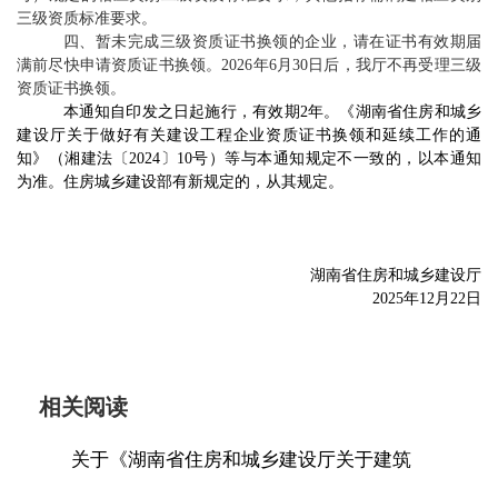
三级资质标准要求。
四、暂未完成三级资质证书换领的企业，请在证书有效期届
满前尽快申请资质证书换领。
2026
年
6
月
30
日后，我厅不再
受理
三级
资质证书换领。
本通知自印发之日起
施行，
有效期
2
年。《湖南省住房和城乡
建设厅关于做好有关建设工程企业资质证书换领和延续工作的通
知》（湘建法〔
2024
〕
10
号）等
与本通知规定不一致的，以本通知
为准
。住房城乡建设部有新规定的
，
从其规定。
湖南省住房和城乡建设厅
202
5
年
12
月
22
日
相关阅读
关于《湖南省住房和城乡建设厅关于建筑