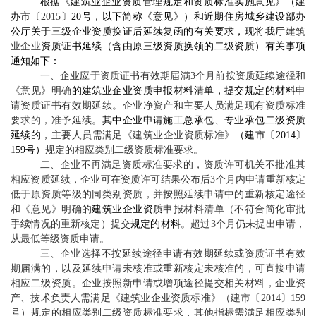
根据《建筑业企业资质管理规定和资质标准实施意见》
（建
办市
〔
2015
〕
20
号
，以下简称《意见》
）
和近期住房城乡建设部办
公厅
关于
三级企业资质换证后延续
复函的有关要求
，现将
我厅
建筑
业企业
资质证书延续（含由原三级资质换领的二级资质）有关事项
通知如下：
一、
企业应于资质证书有效期届满
3
个月前
按资质延续途径和
《意见》明确
的建筑业企业资质申报材料清单，提交规定的材料
申
请资质证书有效期延续。
企业净资产和主要人员满足现有资质标准
要求的
，准予延续。
其中企业申请施工总承包、专业承包二级资质
延续的，
主要人员需满足《建筑业企业资质标准》
（建市〔
2014
〕
159
号）
规定的相应类别二级资质标准要求。
二、企业不再满足资质标准要求的，
资质许可机关不批准其
相应资质延续
，企业
可在资质许可结果公布后
3
个月内申请重新核定
低于原资质等级的同类别
资质
，
并
按照延续
申请中的
重新核定途径
和
《意见》明确的
建筑业企业资质
申报材料清单（不符合简化审批
手续情况的重新核定）提交
规定的材料
。
超过
3
个月仍未提出申请，
从最低等级资质申请。
三、企业选择不按延续途径申请有效期延续或资质证书有效
期届满的，以及延续申请未核准或重新核定未核准的，可直接
申请
相应二级资质。企业按照新申请或增项
途径
提交相关材料，企业资
产、技术负责人需
满足《建筑业企业资质标准》
（建市〔
2014
〕
159
号）
规定的相应类别二级资质标准要求，其他指标需满足相应类别