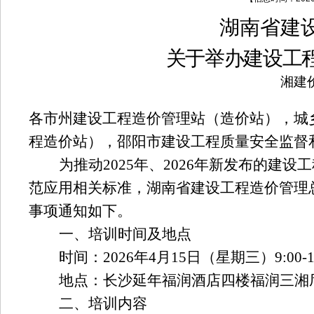
湖南省
建
关于举办建设工
湘建价
各市州建设工程造价管理站（造价站），城
程造价站），邵阳市建设工程质量安全监督
为
推动
2025
年、
2026
年新发布的建设工
范应用相关标准，
湖南省建设工程造价管理
事项通知如下。
一、培训时间及地点
时间：
2026
年
4
月
15
日（星期三）
9
:
00
-
地点：长沙延年福润酒店四楼福润三湘
二、
培训内容