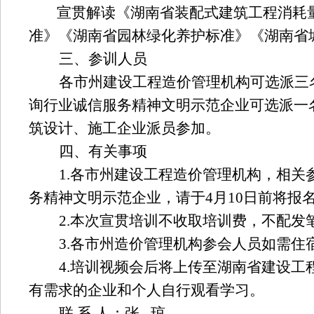
宣贯解读《湖南省装配式建筑工程消耗
准》
《湖南省园林绿化养护标准》
《湖南省
三、参训人员
各市州建设工程造价管理机构可选派
三
询行业诚信服务精神文明示范企业可选派
一
筑设计、施工企业派员参加。
四、
有关
事项
1
.
各市州建设工程造价管理机构，相关
务精神文明示范企业，请于
4
月
10
日前将报
2
.本次宣贯培训不收取培训费，不配发
3
.各市州造价管理机构参会人员如需住
4
.培训视频会后将上传至湖南省建设工
有需求的企业和个人自行观看学习。
联
系
人：张
琼