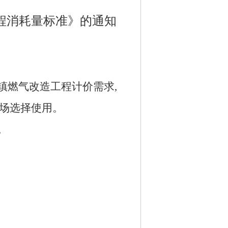
程消耗量标准》的通知
镇燃气改造工程计价需求,
场
选择
使用
。
。